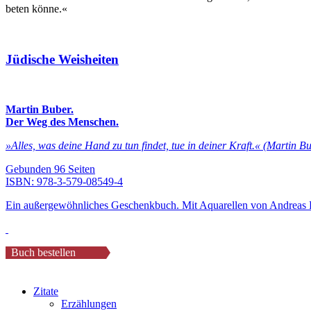
beten könne.«
Jüdische Weisheiten
Martin Buber.
Der Weg des Menschen.
»Alles, was deine Hand zu tun findet, tue in deiner Kraft.« (Martin B
Gebunden 96 Seiten
ISBN:
978-3-579-08549-4
Ein außergewöhnliches Geschenkbuch. Mit Aquarellen von Andreas 
Buch bestellen
Zitate
Erzählungen