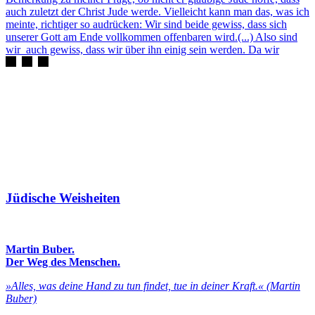
auch zuletzt der Christ Jude werde. Vielleicht kann man das, was ich
meinte, richtiger so audrücken: Wir sind beide gewiss, dass sich
unserer Gott am Ende vollkommen offenbaren wird.(...) Also sind
wir auch gewiss, dass wir über ihn einig sein werden. Da wir
Jüdische Weisheiten
Martin Buber.
Der Weg des Menschen.
»Alles, was deine Hand zu tun findet, tue in deiner Kraft.« (Martin
Buber)