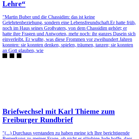
Lehre“
"Martin Buber und die Chassidim: das ist keine
Gelehrtenbeziehung, sondern eine Lebensfreundschaft.Er hatte früh,
noch im Haus seines Großvaters, von dem Chassidim gehört; er
hatte ihre Fragen und Antworten, mehr noch: ihr ganzes Dasein sich
einverleibt. Er wußte, was diese Frommen vor zweihundert Jahren
konnten: sie konnten denken, spielen, träumen, tanzen; sie konnten
an Gott glauben, wie
Briefwechsel mit Karl Thieme zum
Freiburger Rundbrief
"(...) Durchaus verstanden zu haben meine ich Ihre berichtigende
Bemerkung zu meiner Frage, ob nicht er gläubige Jude hoffe, dass